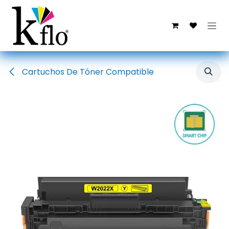
Ir al contenido
Cartuchos De Tóner Compatible