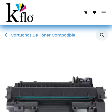
Ir al contenido
Cartuchos De Tóner Compatible