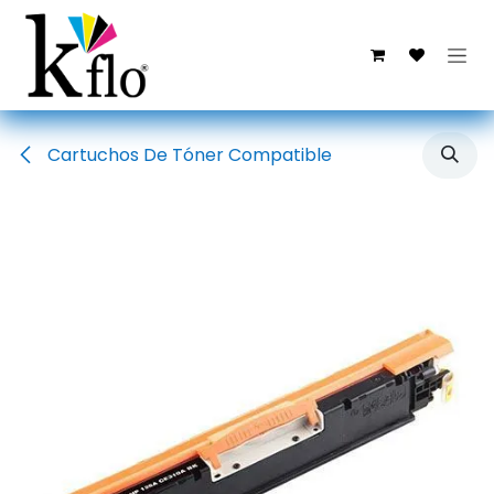
Ir al contenido
Cartuchos De Tóner Compatible