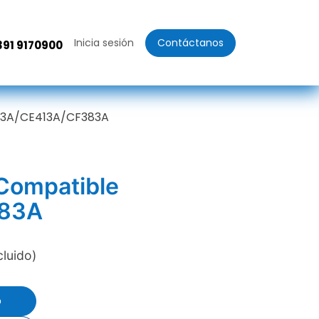
Inicia sesión
Contáctanos
391 9170900
533A/CE413A/CF383A
 Compatible
83A
cluido)
o