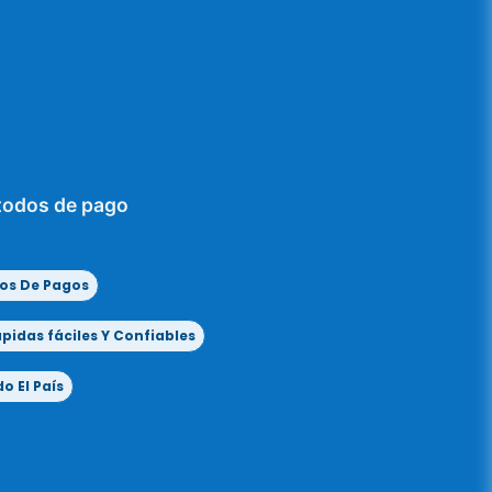
todos de pago
os De Pagos
idas fáciles Y Confiables
o El País