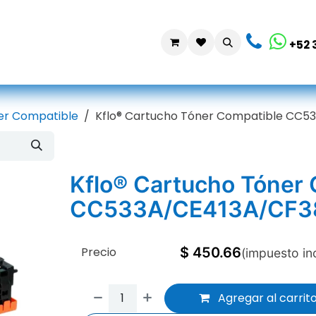
da
Contáctanos
+52 
er Compatible
Kflo® Cartucho Tóner Compatible CC
Kflo® Cartucho Tóner
CC533A/CE413A/CF3
Precio
$
450.66
(impuesto in
Agregar al carrit