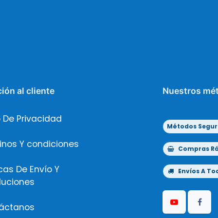
ión al cliente
Nuestros mé
 De Privacidad
Métodos Segur
inos Y condiciones
Compras Ráp
icas De Envío Y
Envíos A Tod
luciones
áctanos