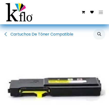
Ir al contenido
Cartuchos De Tóner Compatible