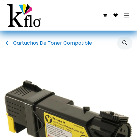
Ir al contenido
Cartuchos De Tóner Compatible