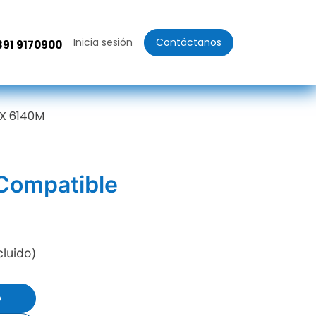
Inicia sesión
Contáctanos
391 9170900
OX 6140M
 Compatible
cluido)
o