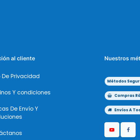
ión al cliente
Nuestros mé
 De Privacidad
Métodos Segur
inos Y condiciones
Compras Ráp
icas De Envío Y
Envíos A Tod
luciones
áctanos