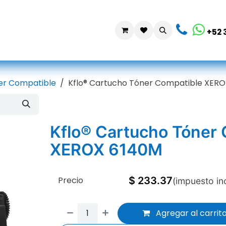
da
Contáctanos
+52 
er Compatible
Kflo® Cartucho Tóner Compatible XER
Kflo® Cartucho Tóner
XEROX 6140M
Precio
$
233.37
(impuesto in
Agregar al carrit