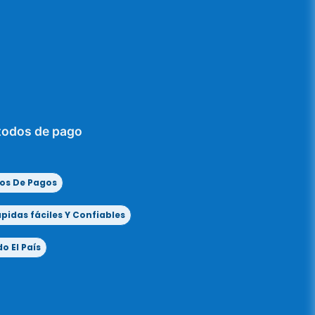
todos de pago
os De Pagos
idas fáciles Y Confiables
o El País