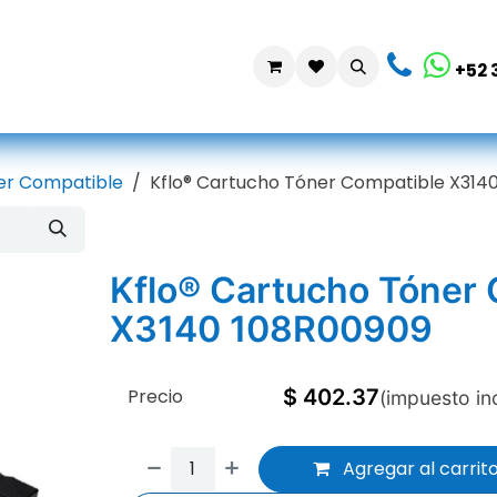
da
Contáctanos
+52 
er Compatible
Kflo® Cartucho Tóner Compatible X314
Kflo® Cartucho Tóner
X3140 108R00909
Precio
$
402.37
(impuesto in
Agregar al carrit