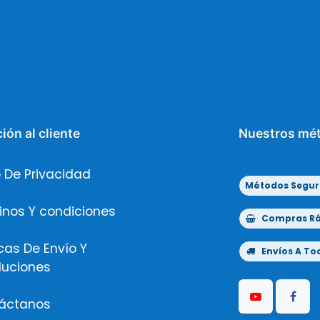
ión al cliente
Nuestros mé
 De Privacidad
Métodos Segur
inos Y condiciones
Compras Ráp
icas De Envío Y
Envíos A Tod
luciones
áctanos