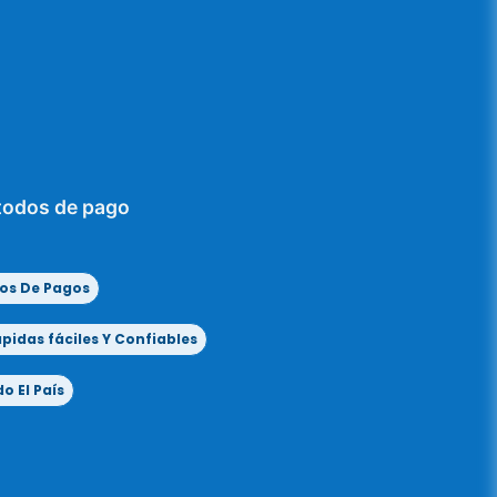
todos de pago
os De Pagos
idas fáciles Y Confiables
o El País