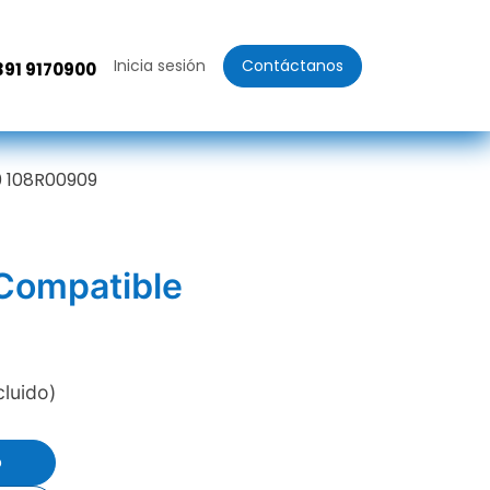
Inicia sesión
Contáctanos
391 9170900
0 108R00909
 Compatible
cluido)
o