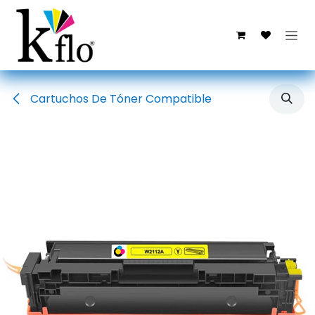
Ir al contenido
Cartuchos De Tóner Compatible