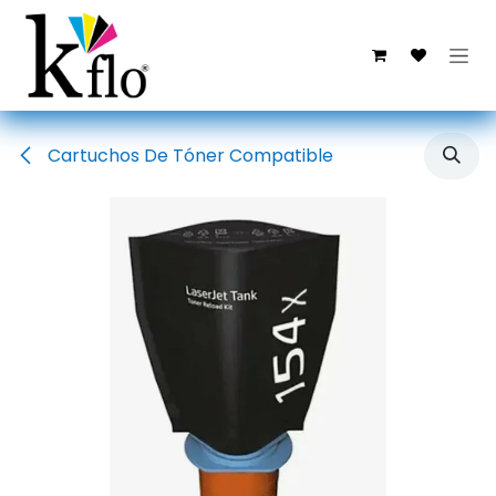
Ir al contenido
Cartuchos De Tóner Compatible