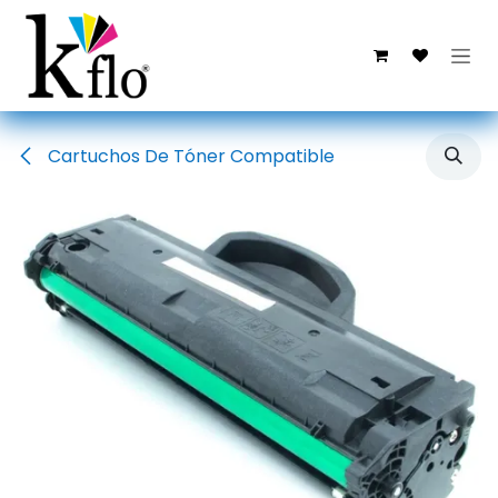
Ir al contenido
Cartuchos De Tóner Compatible