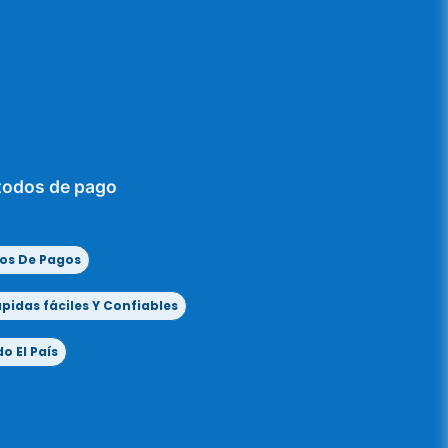
todos de pago
os De Pagos
idas fáciles Y Confiables
o El País