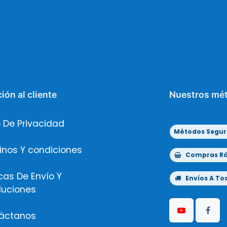
ión al cliente
Nuestros mé
 De Privacidad
Métodos Segur
inos Y condiciones
Compras Ráp
icas De Envío Y
Envíos A Tod
luciones
áctanos