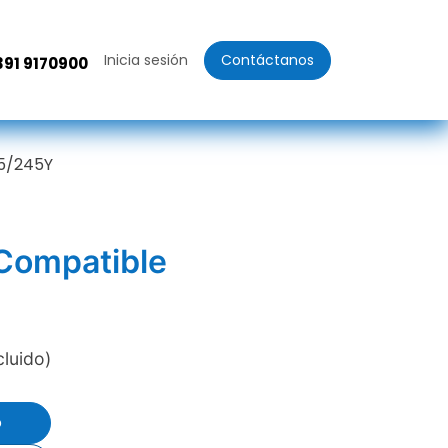
Inicia sesión
Contáctanos
391 9170900
25/245Y
 Compatible
cluido)
o