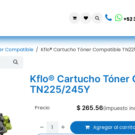
da
Contáctanos
+52 
er Compatible
Kflo® Cartucho Tóner Compatible TN2
Kflo® Cartucho Tóner
TN225/245Y
Precio
$
265.56
(impuesto in
Agregar al carrit