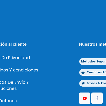
ión al cliente
Nuestros mé
 De Privacidad
Métodos Segur
inos Y condiciones
Compras Ráp
icas De Envío Y
Envíos A Tod
luciones
áctanos