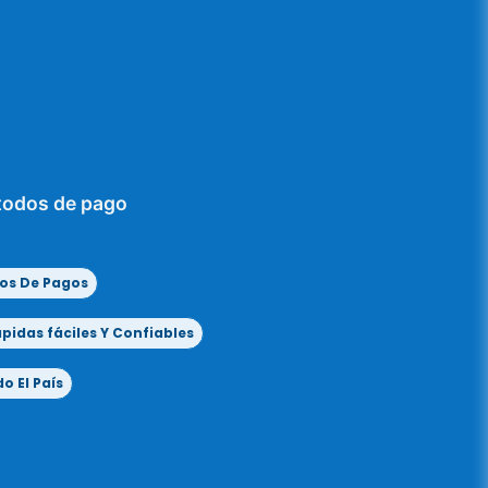
todos de pago
os De Pagos
idas fáciles Y Confiables
o El País