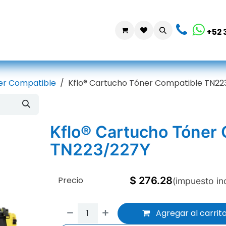
da
Contáctanos
+52 
er Compatible
Kflo® Cartucho Tóner Compatible TN22
Kflo® Cartucho Tóner
TN223/227Y
Precio
$
276.28
(impuesto in
Agregar al carrit