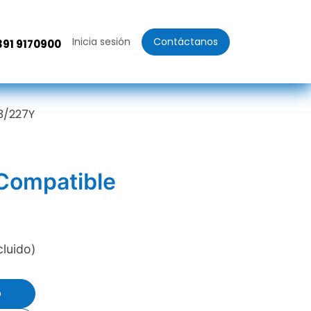
Inicia sesión
Contáctanos
391 9170900
3/227Y
 Compatible
cluido)
o