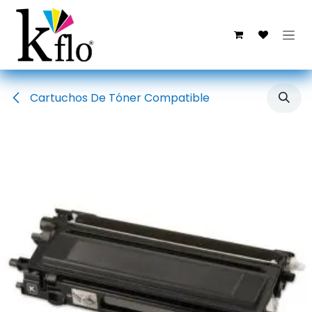
Ir al contenido
Cartuchos De Tóner Compatible