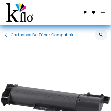
Ir al contenido
Cartuchos De Tóner Compatible