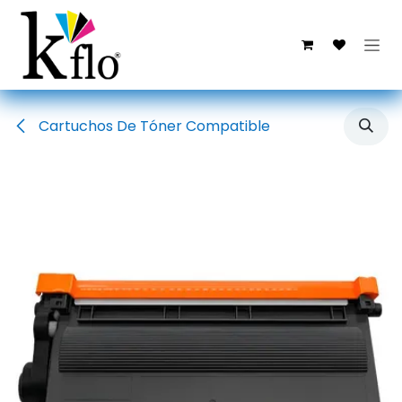
Ir al contenido
Cartuchos De Tóner Compatible