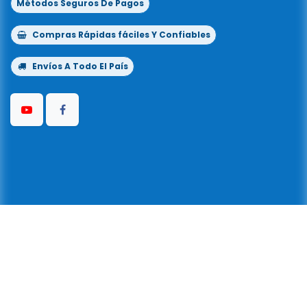
Métodos Seguros De Pagos
Compras Rápidas fáciles Y Confiables
Envíos A Todo El País
Copyright © Kflo® 1999-2026
Todos los
©
derechos reservados
| Powered By Kflo® La
Llave Del Color® |
3919170900
|