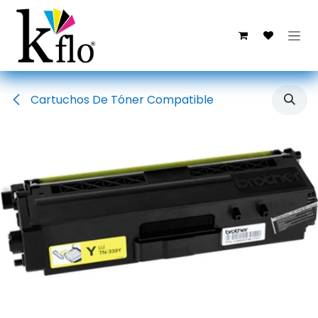
Ir al contenido
Cartuchos De Tóner Compatible