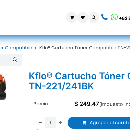
da
Contáctanos
+52 
er Compatible
Kflo® Cartucho Tóner Compatible TN-2
Kflo® Cartucho Tóner
TN-221/241BK
Precio
$
249.47
(impuesto in
Agregar al carrit