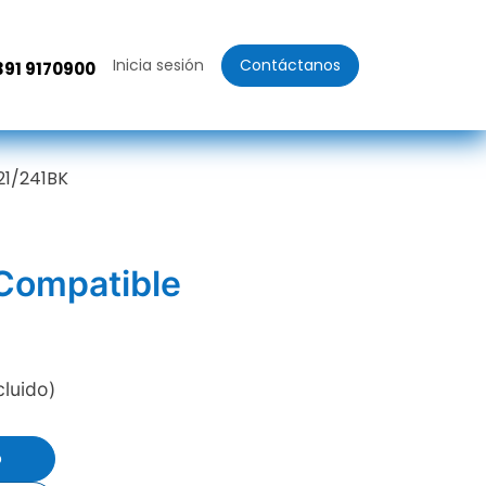
Inicia sesión
Contáctanos
391 9170900
21/241BK
 Compatible
cluido)
o