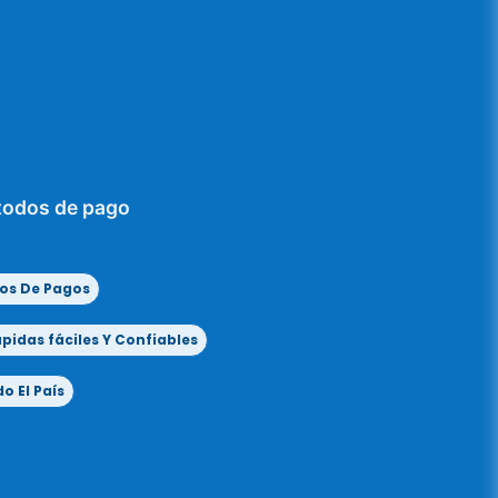
todos de pago
os De Pagos
idas fáciles Y Confiables
o El País