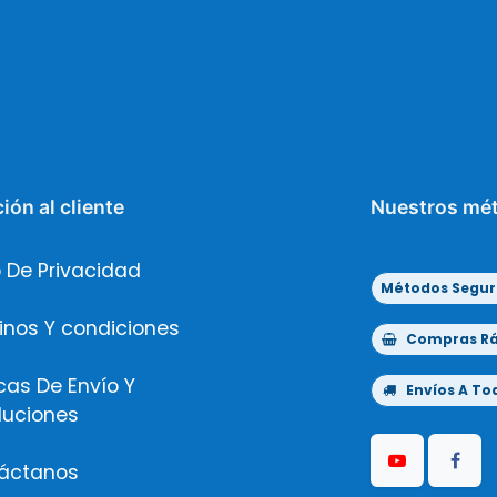
ión al cliente
Nuestros mé
 De Privacidad
Métodos Segur
inos Y condiciones
Compras Ráp
icas De Envío Y
Envíos A Tod
luciones
áctanos