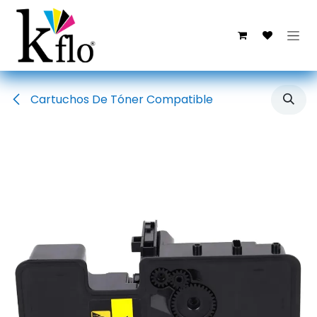
Ir al contenido
Cartuchos De Tóner Compatible