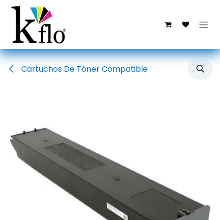
Ir al contenido
Cartuchos De Tóner Compatible