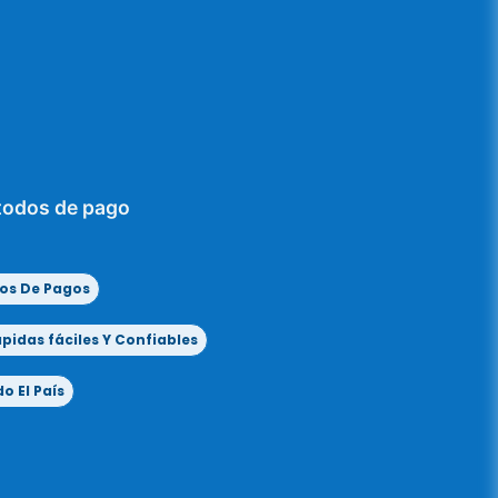
todos de pago
os De Pagos
idas fáciles Y Confiables
o El País