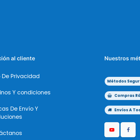
ión al cliente
Nuestros mé
 De Privacidad
Métodos Segur
inos Y condiciones
Compras Ráp
icas De Envío Y
Envíos A Tod
luciones
áctanos