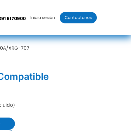
Inicia sesión
Contáctanos
391 9170900
000A/XRG-707
 Compatible
cluido)
o