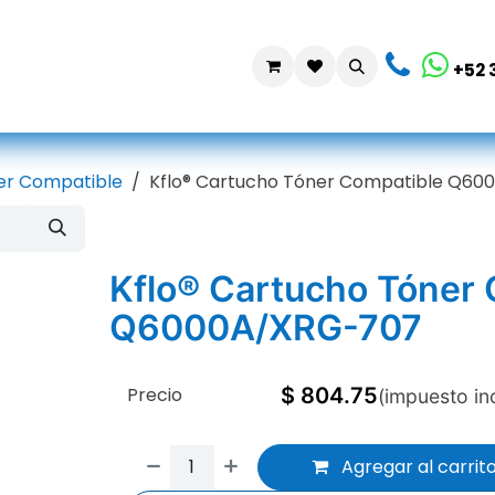
da
Contáctanos
+52 
er Compatible
Kflo® Cartucho Tóner Compatible Q6
Kflo® Cartucho Tóner
Q6000A/XRG-707
Precio
$
804.75
(impuesto in
Agregar al carrit