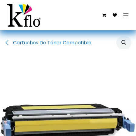
Ir al contenido
Cartuchos De Tóner Compatible