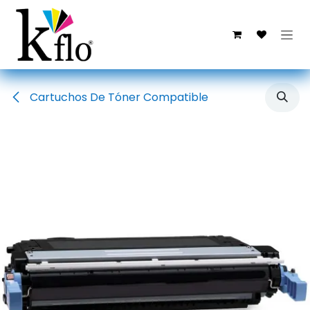
Ir al contenido
Cartuchos De Tóner Compatible