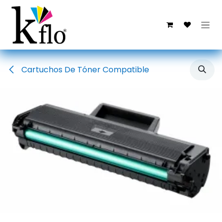
Ir al contenido
Cartuchos De Tóner Compatible