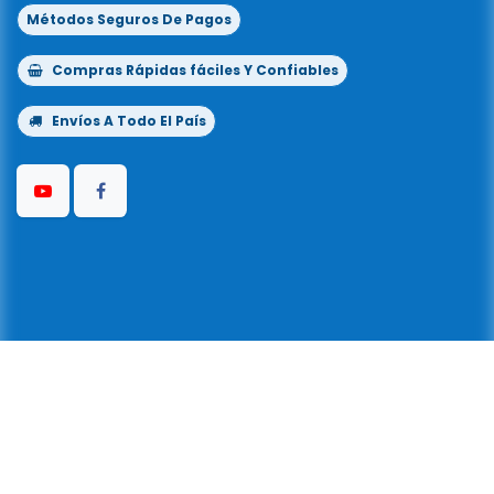
Métodos Seguros De Pagos
Compras Rápidas fáciles Y Confiables
Envíos A Todo El País
Copyright © Kflo® 1999-2026
Todos los
©
derechos reservados
| Powered By Kflo® La
Llave Del Color® |
3919170900
|