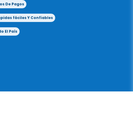
os De Pagos
idas fáciles Y Confiables
o El País