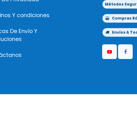
Métodos Segur
inos Y condiciones
Compras Ráp
icas De Envío Y
Envíos A Tod
luciones
áctanos