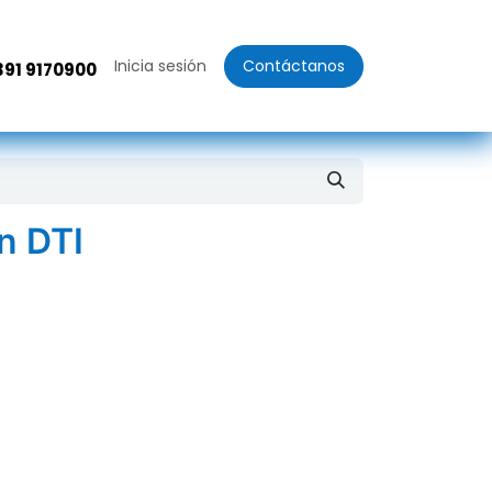
Inicia sesión
Contáctanos
391 9170900
n DTI