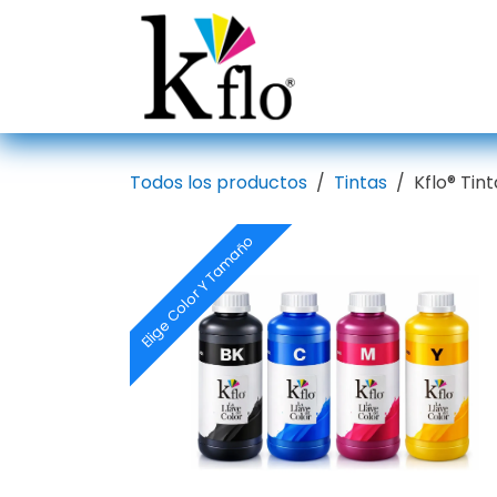
Ir al contenido
Inicio
Tien
Todos los productos
Tintas
Kflo® Tin
Elige Color Y Tamaño