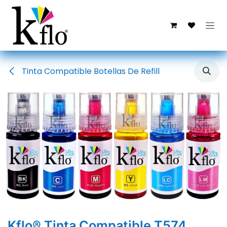
Ir al contenido
Tinta Compatible Botellas De Refill
Kflo® Tinta Compatible T574