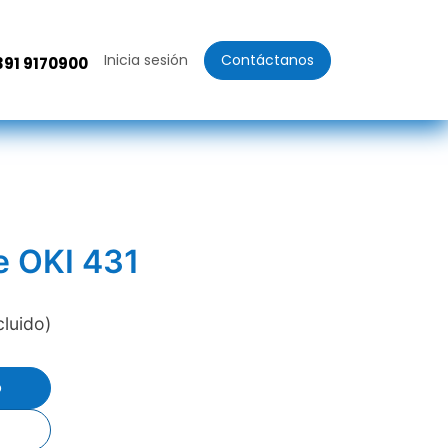
Inicia sesión
Contáctanos
391 9170900
e OKI 431
cluido)
o