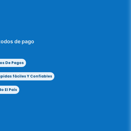
todos de pago
os De Pagos
idas fáciles Y Confiables
o El País