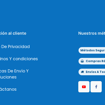
ión al cliente
Nuestros mé
 De Privacidad
Métodos Segur
inos Y condiciones
Compras Ráp
icas De Envío Y
Envíos A Tod
luciones
áctanos