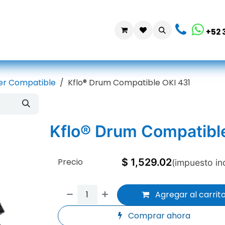
da
Contáctanos
+52 
er Compatible
Kflo® Drum Compatible OKI 431
Kflo® Drum Compatibl
Precio
$
1,529.02
(impuesto in
Agregar al carrit
Comprar ahora