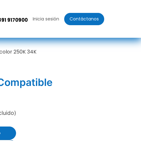
Inicia sesión
Contáctanos
391 9170900
color 250K 34K
 Compatible
cluido)
o