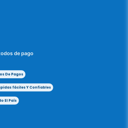
todos de pago
os De Pagos
idas fáciles Y Confiables
o El País