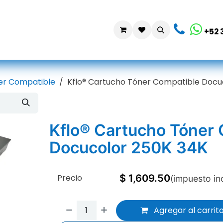
da
Contáctanos
+52 
er Compatible
Kflo® Cartucho Tóner Compatible Docu
Kflo® Cartucho Tóner
Docucolor 250K 34K
Precio
$
1,609.50
(impuesto in
Agregar al carrit