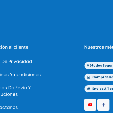
ión al cliente
Nuestros mé
 De Privacidad
Métodos Segur
inos Y condiciones
Compras Ráp
icas De Envío Y
Envíos A Tod
luciones
áctanos