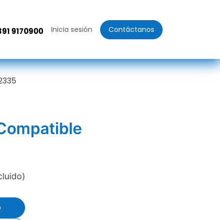
Inicia sesión
Contáctanos
391 9170900
2335
 Compatible
cluido)
o