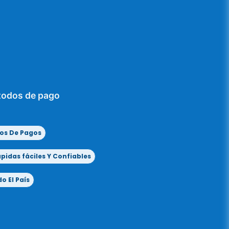
todos de pago
os De Pagos
idas fáciles Y Confiables
o El País