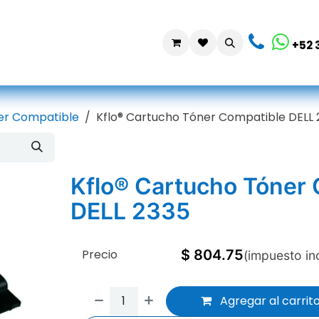
da
Contáctanos
+52 
er Compatible
Kflo® Cartucho Tóner Compatible DELL 
Kflo® Cartucho Tóner
DELL 2335
Precio
$
804.75
(impuesto in
Agregar al carrit