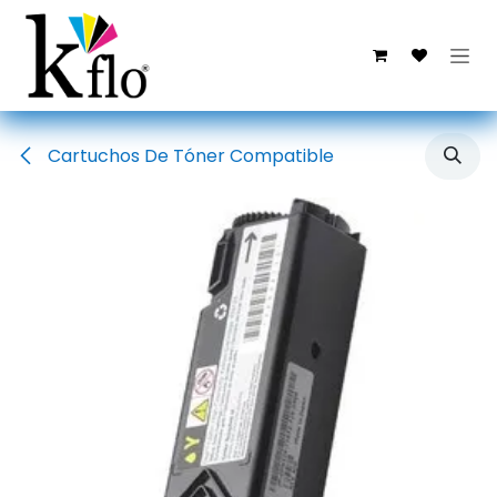
Ir al contenido
Cartuchos De Tóner Compatible