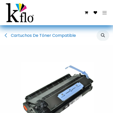
Ir al contenido
Cartuchos De Tóner Compatible