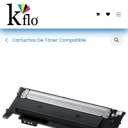
Ir al contenido
Cartuchos De Tóner Compatible