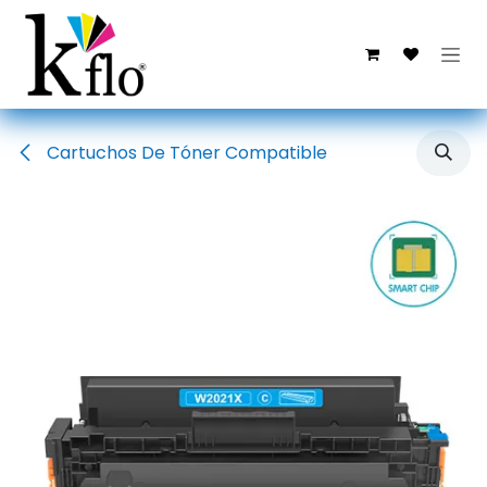
Ir al contenido
Cartuchos De Tóner Compatible