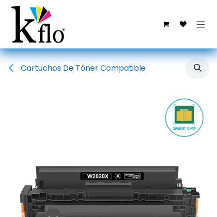
Ir al contenido
Cartuchos De Tóner Compatible