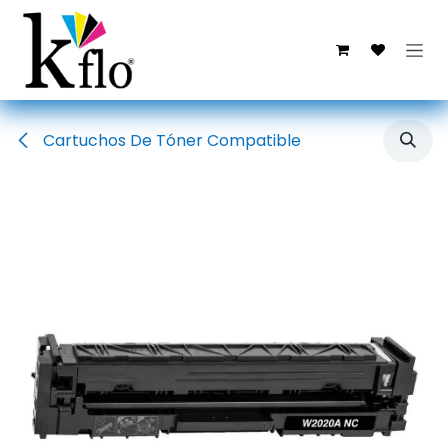
Ir al contenido
Cartuchos De Tóner Compatible