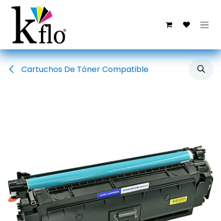
Ir al contenido
Cartuchos De Tóner Compatible