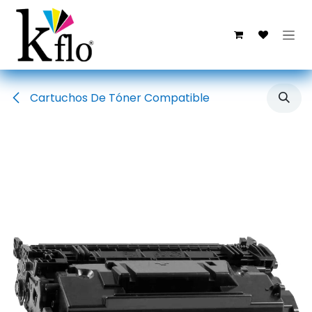
Ir al contenido
Cartuchos De Tóner Compatible