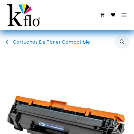
Ir al contenido
Cartuchos De Tóner Compatible