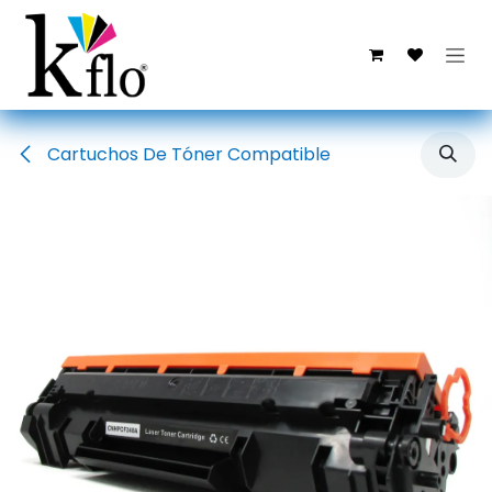
Ir al contenido
Cartuchos De Tóner Compatible