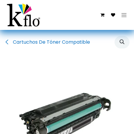
Ir al contenido
Cartuchos De Tóner Compatible