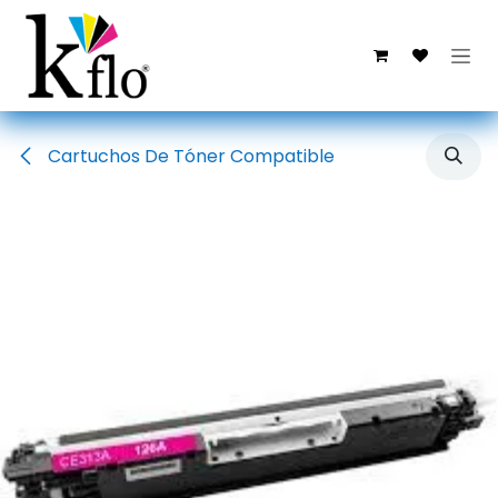
Ir al contenido
Cartuchos De Tóner Compatible