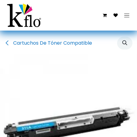
Ir al contenido
Cartuchos De Tóner Compatible