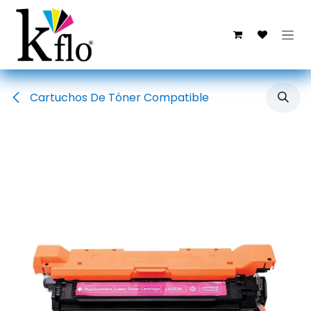
Ir al contenido
Cartuchos De Tóner Compatible