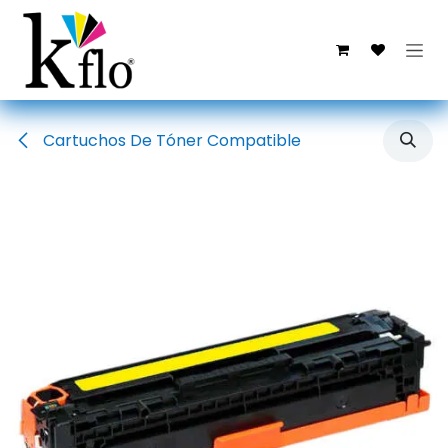
Ir al contenido
Cartuchos De Tóner Compatible