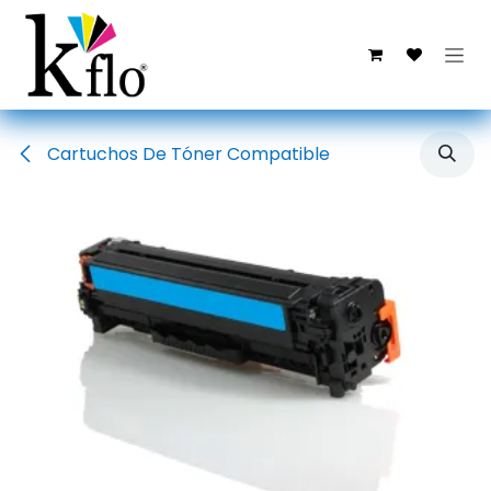
Ir al contenido
Cartuchos De Tóner Compatible