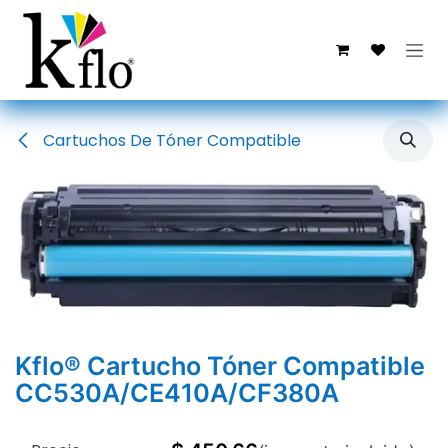
Ir al contenido
Cartuchos De Tóner Compatible
Kflo® Cartucho Tóner Compatible
CC530A/CE410A/CF380A