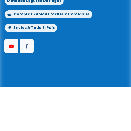
Métodos Seguros De Pagos
Compras Rápidas fáciles Y Confiables
Envíos A Todo El País
Copyright © Kflo® 1999-2026
Todos los
©
derechos reservados
| Powered By Kflo® La
Llave Del Color® |
3919170900
|