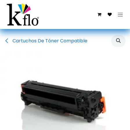
Ir al contenido
Cartuchos De Tóner Compatible