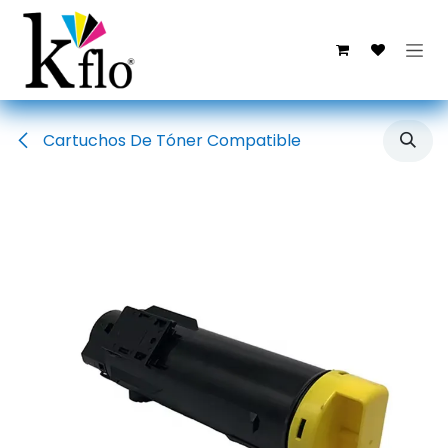
Ir al contenido
Cartuchos De Tóner Compatible