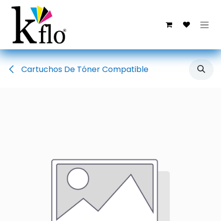
Ir al contenido
Cartuchos De Tóner Compatible